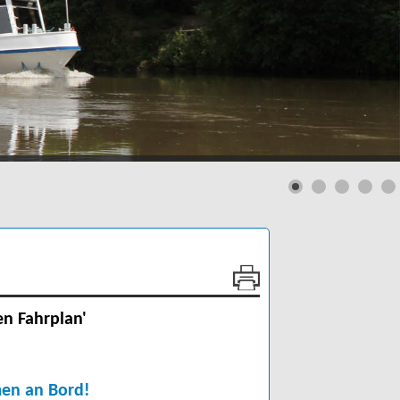
en Fahrplan'
mmen an Bord!