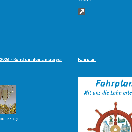
noch 114 Tage
06.12.2026 noch 121 Tage
23,50 Euro
dvent, das dritte Lichtlein
Advent, Advent, das vierte
brennt