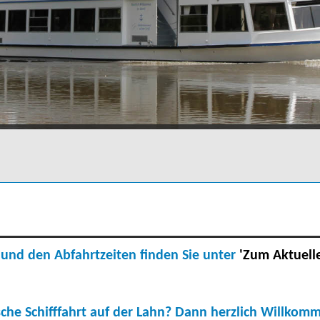
 und den Abfahrtzeiten finden Sie unter
'Zum Aktuell
llische Schifffahrt auf der Lahn? Dann herzlich Willko