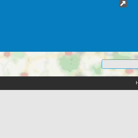
13.12.2026 
23,50 Euro
Silveste
Dom