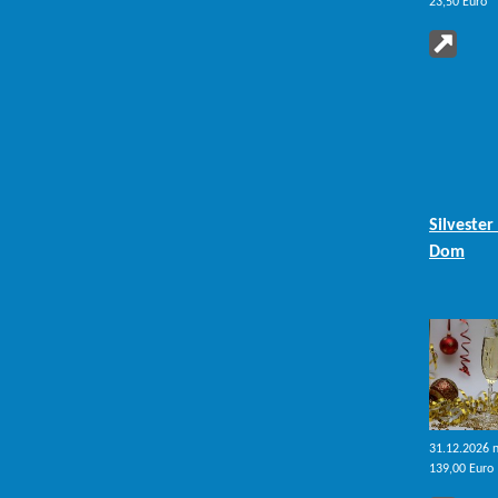
29.11.2026 
23,50 Euro
Advent, A
brennt