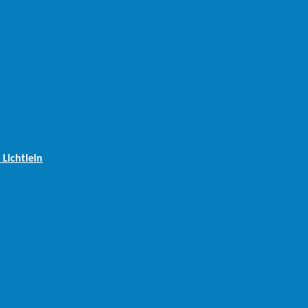
 Lichtlein
kolaus an