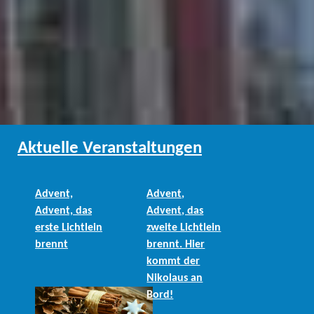
Aktuelle Veranstaltungen
Advent,
Advent,
Advent, das
Advent, das
erste Lichtlein
zweite Lichtlein
brennt
brennt. Hier
kommt der
Nikolaus an
Bord!